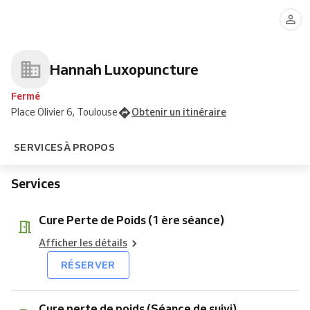
Perte
perte
Arrêt
Arrêt
Ménopause
Relaxation
Rajeunissement
Lymphatique
de
de
du
du
du
Brésilien
Poids
poids
tabac
Tabac
visage
(1
(Séance
(1ere
(Séance
ère
de
séance)
de
Hannah Luxopuncture
séance)
suivi)
suivi)
Fermé
Place Olivier 6, Toulouse
Obtenir un itinéraire
SERVICES
À PROPOS
Services
Cure Perte de Poids (1 ère séance)
Afficher les détails
RÉSERVER
Cure perte de poids (Séance de suivi)