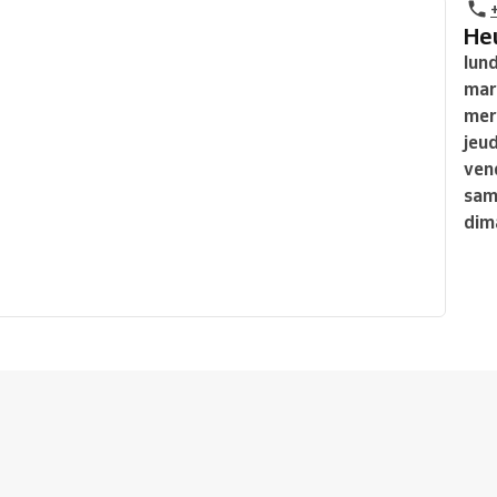
H
lund
mar
mer
jeud
ven
sam
dim