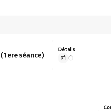
Détails
 (1ere séance)
C